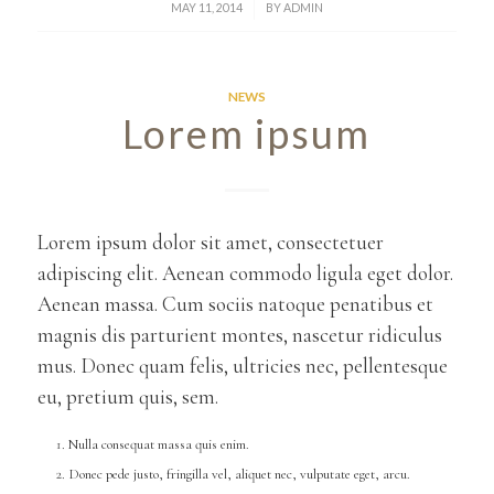
/
MAY 11, 2014
BY
ADMIN
NEWS
Lorem ipsum
Lorem ipsum dolor sit amet, consectetuer
adipiscing elit. Aenean commodo ligula eget dolor.
Aenean massa. Cum sociis natoque penatibus et
magnis dis parturient montes, nascetur ridiculus
mus. Donec quam felis, ultricies nec, pellentesque
eu, pretium quis, sem.
Nulla consequat massa quis enim.
Donec pede justo, fringilla vel, aliquet nec, vulputate eget, arcu.