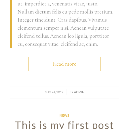
ut, imperdiet a, venenatis vitae, justo.
Nullam dictum felis eu pede mollis pretium.
Integer tincidunt. Cras dapibus. Vivamus
elementum semper nisi. Aenean vulputate
eleifend tellus. Aenean leo ligula, porttitor
eu, consequat vitae, eleifend ac, enim.
Read more
/
MAY 24, 2012
BY
ADMIN
NEWS
This is my first post